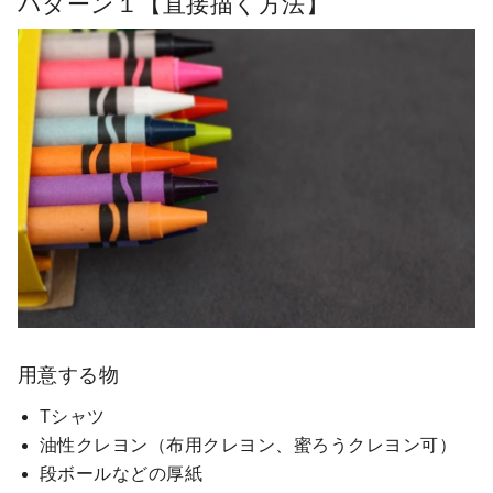
パターン１【直接描く方法】
用意する物
Tシャツ
油性クレヨン（布用クレヨン、蜜ろうクレヨン可）
段ボールなどの厚紙