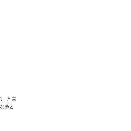
糸」と言
な糸と