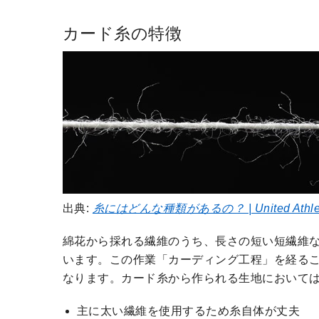
カード糸の特徴
出典:
糸にはどんな種類があるの？ | United Athl
綿花から採れる繊維のうち、長さの短い短繊維な
います。この作業「カーディング工程」を経る
なります。カード糸から作られる生地において
主に太い繊維を使用するため糸自体が丈夫