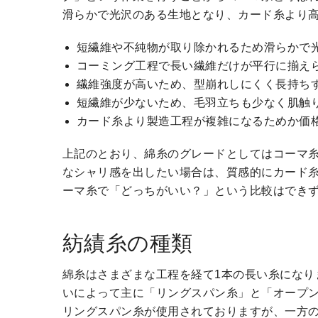
滑らかで光沢のある生地となり、カード糸より
短繊維や不純物が取り除かれるため滑らかで
コーミング工程で長い繊維だけが平行に揃え
繊維強度が高いため、型崩れしにくく長持ち
短繊維が少ないため、毛羽立ちも少なく肌触
カード糸より製造工程が複雑になるためか価
上記のとおり、綿糸のグレードとしてはコーマ
なシャリ感を出したい場合は、質感的にカード
ーマ糸で「どっちがいい？」という比較はでき
紡績糸の種類
綿糸はさまざまな工程を経て1本の長い糸になり
いによって主に「リングスパン糸」と「オープン
リングスパン糸が使用されておりますが、一方