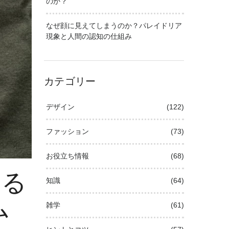
のか？
なぜ顔に見えてしまうのか？パレイドリア
現象と人間の認知の仕組み
カテゴリー
デザイン
(122)
ファッション
(73)
お役立ち情報
(68)
くる
知識
(64)
ム
雑学
(61)