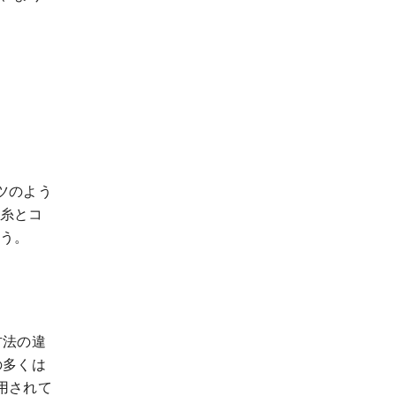
ツのよう
糸とコ
う。
方法の違
の多くは
用されて