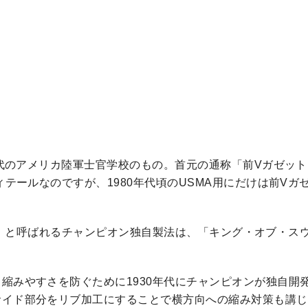
年代のアメリカ陸軍士官学校のもの。首元の通称「前Vガゼッ
ィテールなのですが、1980年代頃のUSMA用にだけは前Vガ
ve）」と呼ばれるチャンピオン独自製法は、「キング・オブ・ス
縮みやすさを防ぐために1930年代にチャンピオンが独自開
サイド部分をリブ加工にすることで横方向への縮み対策も講じ