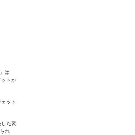
ト」は
ゼットが
ウェット
発した製
られ