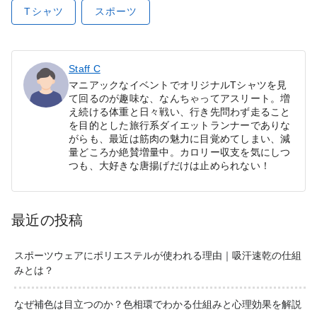
Tシャツ
スポーツ
Staff C
マニアックなイベントでオリジナルTシャツを見
て回るのが趣味な、なんちゃってアスリート。増
え続ける体重と日々戦い、行き先問わず走ること
を目的とした旅行系ダイエットランナーでありな
がらも、最近は筋肉の魅力に目覚めてしまい、減
量どころか絶賛増量中。カロリー収支を気にしつ
つも、大好きな唐揚げだけは止められない！
最近の投稿
スポーツウェアにポリエステルが使われる理由｜吸汗速乾の仕組
みとは？
なぜ補色は目立つのか？色相環でわかる仕組みと心理効果を解説