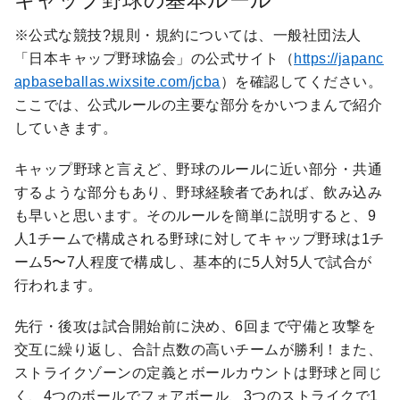
キャップ野球の基本ルール
※公式な競技?規則・規約については、一般社団法人
「日本キャップ野球協会」の公式サイト（
https://japanc
apbaseballas.wixsite.com/jcba
）を確認してください。
ここでは、公式ルールの主要な部分をかいつまんで紹介
していきます。
キャップ野球と言えど、野球のルールに近い部分・共通
するような部分もあり、野球経験者であれば、飲み込み
も早いと思います。そのルールを簡単に説明すると、9
人1チームで構成される野球に対してキャップ野球は1チ
ーム5〜7人程度で構成し、基本的に5人対5人で試合が
行われます。
先行・後攻は試合開始前に決め、6回まで守備と攻撃を
交互に繰り返し、合計点数の高いチームが勝利！また、
ストライクゾーンの定義とボールカウントは野球と同じ
く、4つのボールでフォアボール、3つのストライクで1