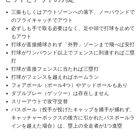
三振もしくはアウトゾーンへの落下、ノーバウンドで
のフライキャッチでアウト
必ずしも手で取る必要はなく、足や頭で打球を止めて
もアウト
打球が直接捕球されず「外野」ゾーンまで飛べば安打
打球がワンバウンド以上でフェンスに到達すれば二塁
打
打球が直接フェンスに当たれば三塁打
打球がフェンスを越えればホームラン
フォアボール（ボール4つ）やデッドボールもあり
ダブルプレー（ゲッツー）は存在しません
スリーアウトで攻守交替
パスボール（投手が投げたキャップを捕手が捕れず、
キャッチャーボックスの後方に引かれたパスボールラ
インを越えた場合）は、塁上の全走者が1つ進塁