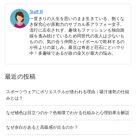
Staff B
一度きりの人生を思いのまま生きている、飽くな
き探究心が原動力のサブカル系アラフォー女子。
流行に左右されず、趣味もファッションも独自路
線を進み続けているため同世代の友人は少ないも
ものの、気の合う仲間とハイボールで乾杯するの
が何よりの楽しみ。最近は奇岩と巨石にどハマり
中！多趣味であるが故の金欠が最大の悩み。
最近の投稿
スポーツウェアにポリエステルが使われる理由｜吸汗速乾の仕組
みとは？
なぜ補色は目立つのか？色相環でわかる仕組みと心理効果を解説
なぜ余白があると高級感が出るのか？