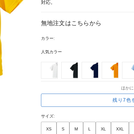
対応。
無地注文はこちらから
カラー:
人気カラー
ほかに
残り7色
サイズ:
XS
S
M
L
XL
XXL