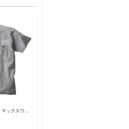
OE1119 オープンエンド マックスウェイト バインダーネック ポケットTシャツ