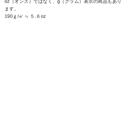
oz（オンス）ではなく、g（グラム）表示の商品もあり
ます。
190ｇ/㎡ ≒ ５.６oz