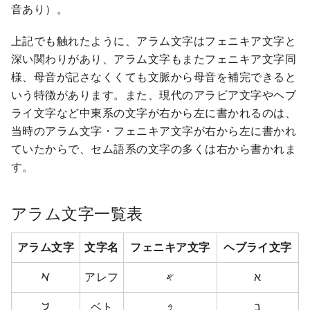
音あり）。
上記でも触れたように、アラム文字はフェニキア文字と
深い関わりがあり、アラム文字もまたフェニキア文字同
様、母音が記さなくくても文脈から母音を補完できると
いう特徴があります。また、現代のアラビア文字やヘブ
ライ文字など中東系の文字が右から左に書かれるのは、
当時のアラム文字・フェニキア文字が右から左に書かれ
ていたからで、セム語系の文字の多くは右から書かれま
す。
アラム文字一覧表
アラム文字
文字名
フェニキア文字
ヘブライ文字
𐡀
アレフ
𐤀
א
𐡁
ベト
𐤁
ב