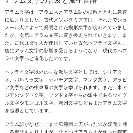
アラム文字の普及と派生言語
アラム文字は、アラム人とアラム語の拡散とともに急速
に広まりました。古代メソポタミアでは、それまでシュ
メール人によって発明された楔形文字が使われていまし
たが、次第にアラム文字に置き換えられていきます。ま
た、古代ユダヤ人が使用していた古代ヘブライ文字も、
後にアラム文字の影響を受けるようになり、現代のヘブ
ライ文字へと進化したのです。
ヘブライ文字以外の主な派生文字としては、シリア文
字、パルミラ文字、ナバテア文字、マンダ文字、アラビ
ア文字などの中東系の文字が挙げられます。また、東ア
ジアのソグド文字、ソグド文字からの派生であるウイグ
ル文字やモンゴル文字、満州文字などもまたアラム文字
を起源としています。
アラム語がなぜここまで広範囲に広がったのか疑問に感
じる部分もありますが、ひとつはアラム人が作った都市