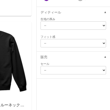
ディティール
生地の厚み
フィット感
販売
セール
5044-01 10.0オンス クルーネックスウェット