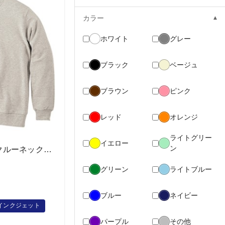
カラー
ホワイト
グレー
ブラック
ベージュ
ブラウン
ピンク
レッド
オレンジ
ライトグリー
イエロー
ン
00219-MLC 8.4オンス クルーネックライトトレーナー
グリーン
ライトブルー
ブルー
ネイビー
インクジェット
パープル
その他